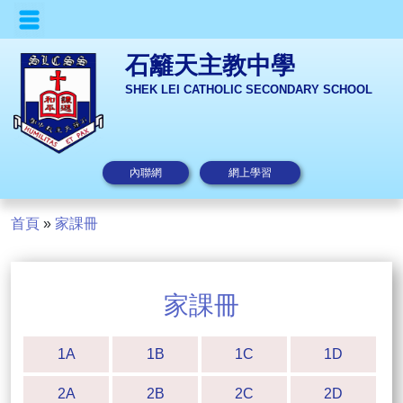
石籬天主教中學
SHEK LEI CATHOLIC SECONDARY SCHOOL
內聯網
網上學習
首頁
»
家課冊
家課冊
1A
1B
1C
1D
2A
2B
2C
2D