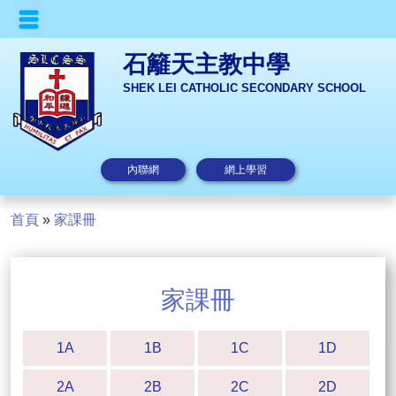
石籬天主教中學
SHEK LEI CATHOLIC SECONDARY SCHOOL
內聯網
網上學習
首頁
»
家課冊
家課冊
1A
1B
1C
1D
2A
2B
2C
2D