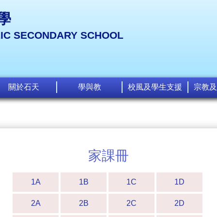
學
LIC SECONDARY SCHOOL
關於石天
學與教
校風及學生支援
宗教及
家課冊
1A
1B
1C
1D
2A
2B
2C
2D