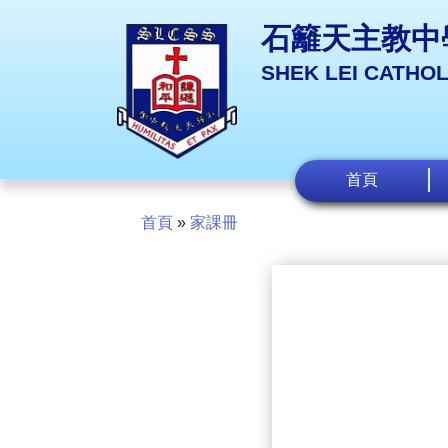
石籬天主教中
SHEK LEI CATHO
首頁
首頁
»
家課冊