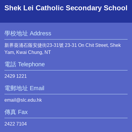
Shek Lei Catholic Secondary School
學校地址 Address
新界葵涌石蔭安捷街23-31號 23-31 On Chit Street, Shek
Yam, Kwai Chung, NT
電話 Telephone
2429 1221
電郵地址 Email
email@slc.edu.hk
傳真 Fax
2422 7104