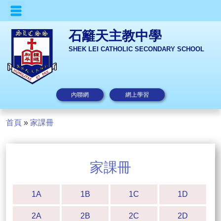
石籬天主教中學
SHEK LEI CATHOLIC SECONDARY SCHOOL
內聯網
網上學習
首頁
»
家課冊
家課冊
1A
1B
1C
1D
2A
2B
2C
2D