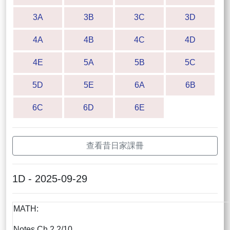
3A
3B
3C
3D
4A
4B
4C
4D
4E
5A
5B
5C
5D
5E
6A
6B
6C
6D
6E
查看昔日家課冊
1D - 2025-09-29
MATH:
Notes Ch.2 2/10