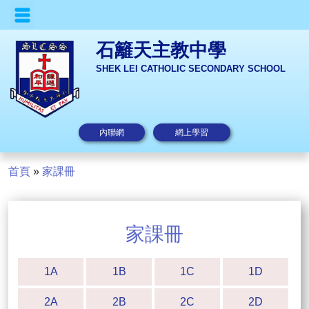
石籬天主教中學
SHEK LEI CATHOLIC SECONDARY SCHOOL
內聯網
網上學習
首頁
»
家課冊
家課冊
1A
1B
1C
1D
2A
2B
2C
2D