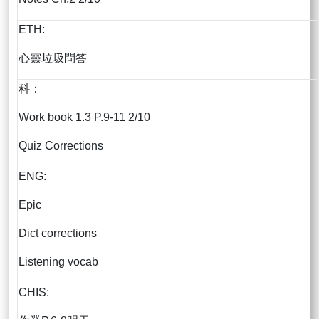
ETH:
心靈垃圾問答
科：
Work book 1.3 P.9-11 2/10
Quiz Corrections
ENG:
Epic
Dict corrections
Listening vocab
CHIS: