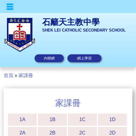
石籬天主教中學
SHEK LEI CATHOLIC SECONDARY SCHOOL
內聯網
網上學習
首頁
»
家課冊
家課冊
1A
1B
1C
1D
2A
2B
2C
2D