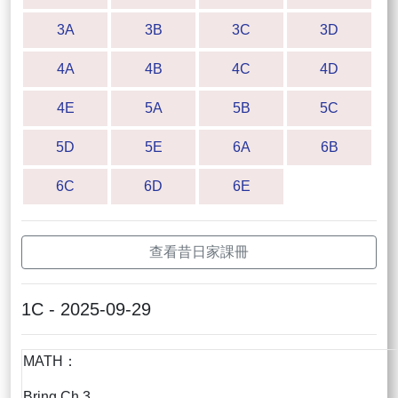
3A
3B
3C
3D
4A
4B
4C
4D
4E
5A
5B
5C
5D
5E
6A
6B
6C
6D
6E
查看昔日家課冊
1C - 2025-09-29
MATH：
Bring Ch.3