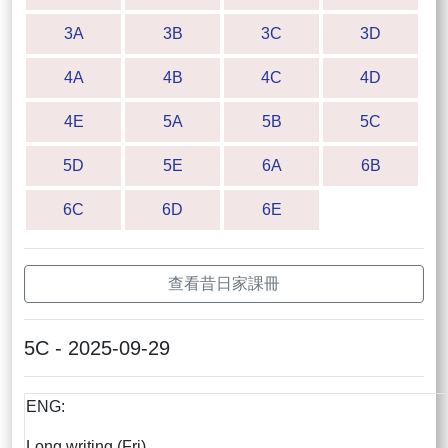
3A
3B
3C
3D
4A
4B
4C
4D
4E
5A
5B
5C
5D
5E
6A
6B
6C
6D
6E
查看昔日家課冊
5C - 2025-09-29
ENG:
Long writing (Fri)