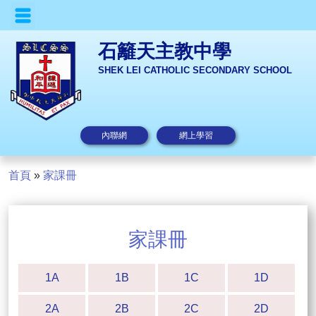
石籬天主教中學
SHEK LEI CATHOLIC SECONDARY SCHOOL
內聯網
網上學習
首頁
»
家課冊
家課冊
1A
1B
1C
1D
2A
2B
2C
2D