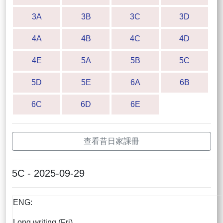
3A
3B
3C
3D
4A
4B
4C
4D
4E
5A
5B
5C
5D
5E
6A
6B
6C
6D
6E
查看昔日家課冊
5C - 2025-09-29
ENG:
Long writing (Fri)