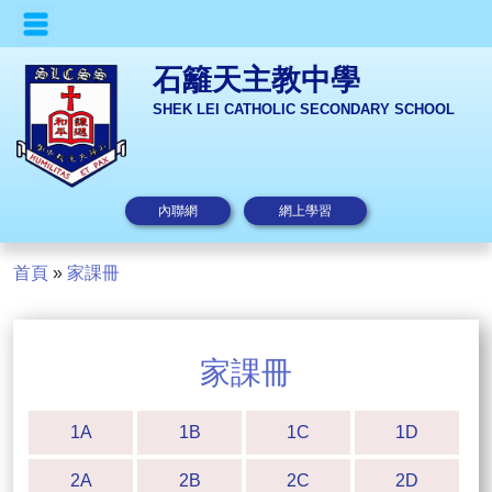
石籬天主教中學
SHEK LEI CATHOLIC SECONDARY SCHOOL
內聯網
網上學習
首頁
»
家課冊
家課冊
1A
1B
1C
1D
2A
2B
2C
2D