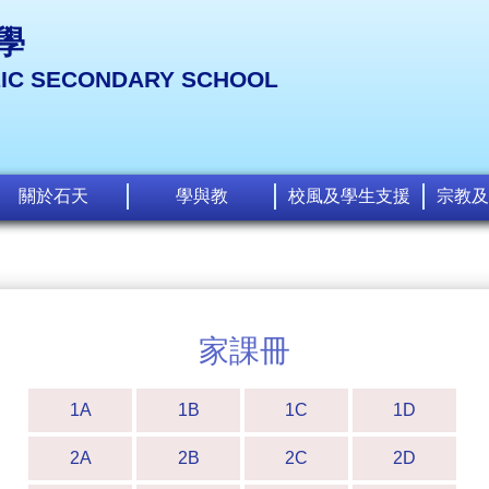
學
LIC SECONDARY SCHOOL
關於石天
學與教
校風及學生支援
宗教及
家課冊
1A
1B
1C
1D
2A
2B
2C
2D