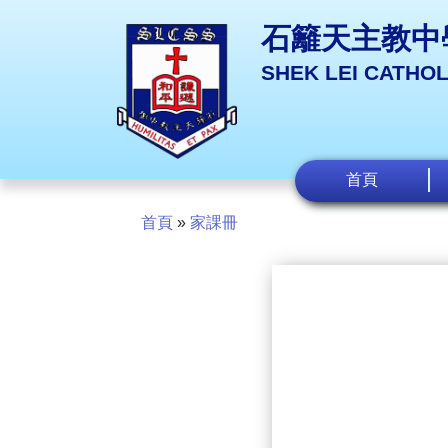
石籬天主教中
SHEK LEI CATHO
首頁
首頁
»
家課冊