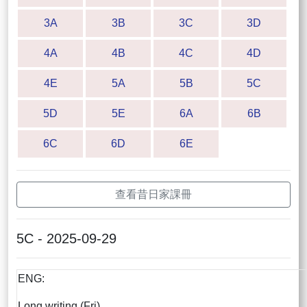
3A
3B
3C
3D
4A
4B
4C
4D
4E
5A
5B
5C
5D
5E
6A
6B
6C
6D
6E
查看昔日家課冊
5C - 2025-09-29
ENG:
Long writing (Fri)