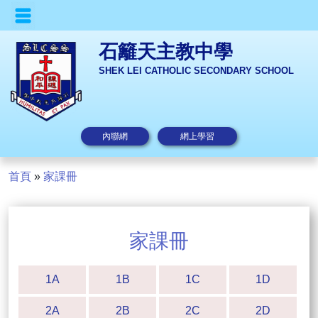
石籬天主教中學
SHEK LEI CATHOLIC SECONDARY SCHOOL
內聯網
網上學習
首頁
»
家課冊
家課冊
1A
1B
1C
1D
2A
2B
2C
2D