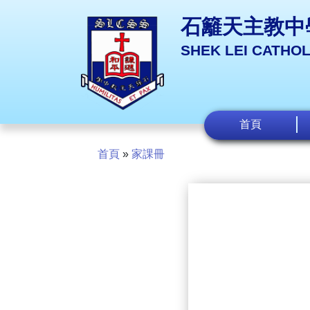
石籬天主教中
SHEK LEI CATHO
首頁
首頁
»
家課冊