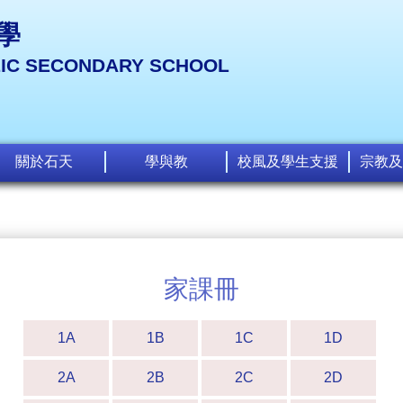
學
LIC SECONDARY SCHOOL
關於石天
學與教
校風及學生支援
宗教及
家課冊
1A
1B
1C
1D
2A
2B
2C
2D