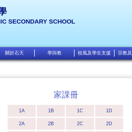
學
LIC SECONDARY SCHOOL
關於石天
學與教
校風及學生支援
宗教及
家課冊
1A
1B
1C
1D
2A
2B
2C
2D