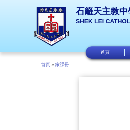
石籬天主教中
SHEK LEI CATHO
首頁
首頁
»
家課冊