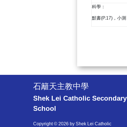
科學：
默書(P.17)，小測
石籬天主教中學
Shek Lei Catholic Secondary
School
Copyright © 2026 by Shek Lei Catholic