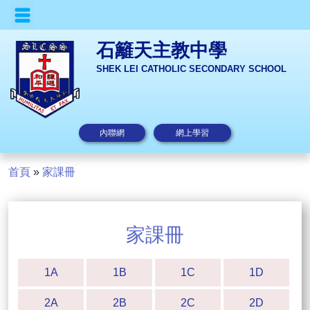
石籬天主教中學
SHEK LEI CATHOLIC SECONDARY SCHOOL
內聯網
網上學習
首頁
»
家課冊
家課冊
1A
1B
1C
1D
2A
2B
2C
2D