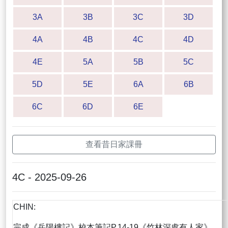
3A
3B
3C
3D
4A
4B
4C
4D
4E
5A
5B
5C
5D
5E
6A
6B
6C
6D
6E
查看昔日家課冊
4C - 2025-09-26
CHIN:
完成《岳陽樓記》校本筆記P.14-19《竹林深處有人家》