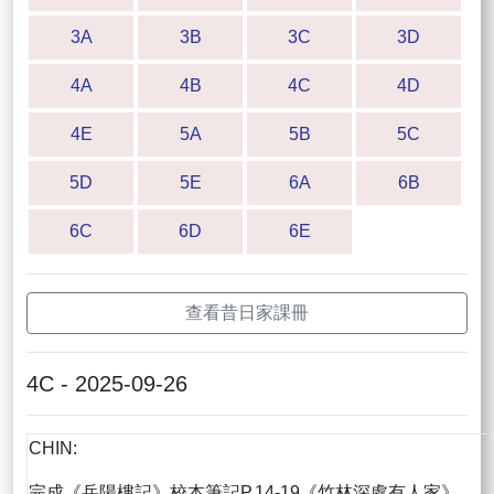
3A
3B
3C
3D
4A
4B
4C
4D
4E
5A
5B
5C
5D
5E
6A
6B
6C
6D
6E
查看昔日家課冊
4C - 2025-09-26
CHIN:
完成《岳陽樓記》校本筆記P.14-19《竹林深處有人家》