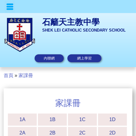
石籬天主教中學
SHEK LEI CATHOLIC SECONDARY SCHOOL
內聯網
網上學習
首頁
»
家課冊
家課冊
1A
1B
1C
1D
2A
2B
2C
2D