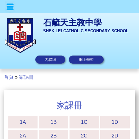
石籬天主教中學
SHEK LEI CATHOLIC SECONDARY SCHOOL
內聯網
網上學習
首頁
»
家課冊
家課冊
1A
1B
1C
1D
2A
2B
2C
2D