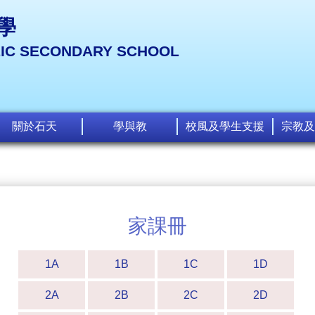
學
LIC SECONDARY SCHOOL
關於石天
學與教
校風及學生支援
宗教及
家課冊
1A
1B
1C
1D
2A
2B
2C
2D