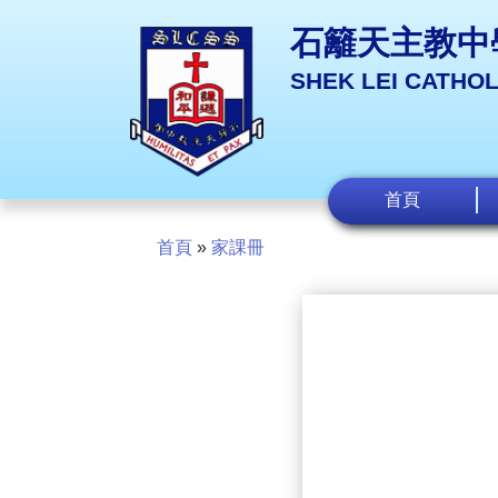
石籬天主教中
SHEK LEI CATHO
首頁
首頁
»
家課冊