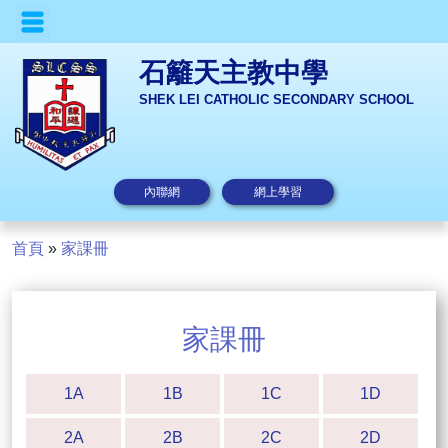
石籬天主教中學
SHEK LEI CATHOLIC SECONDARY SCHOOL
內聯網
網上學習
首頁
»
家課冊
家課冊
1A
1B
1C
1D
2A
2B
2C
2D