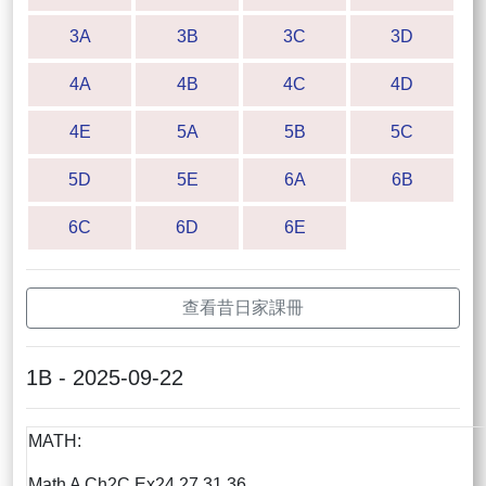
3A
3B
3C
3D
4A
4B
4C
4D
4E
5A
5B
5C
5D
5E
6A
6B
6C
6D
6E
查看昔日家課冊
1B - 2025-09-22
MATH:
Math A Ch2C Ex24,27,31,36