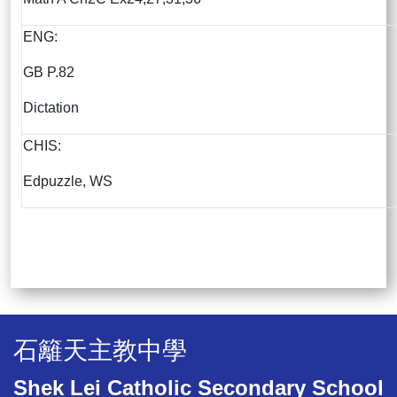
ENG:
GB P.82
Dictation
CHIS:
Edpuzzle, WS
石籬天主教中學
Shek Lei Catholic Secondary School