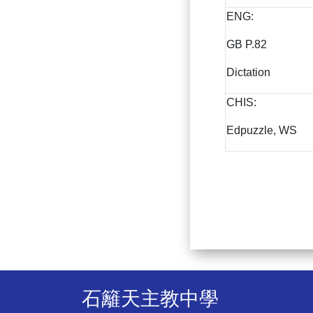
ENG:
GB P.82
Dictation
CHIS:
Edpuzzle, WS
石籬天主教中學