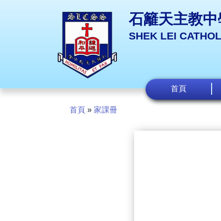
石籬天主教中
SHEK LEI CATHO
首頁
首頁
»
家課冊