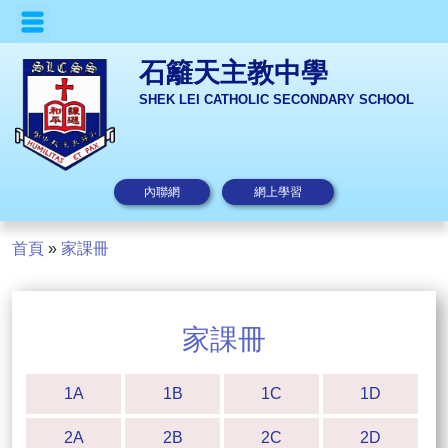
石籬天主教中學
SHEK LEI CATHOLIC SECONDARY SCHOOL
內聯網
網上學習
首頁
»
家課冊
家課冊
1A
1B
1C
1D
2A
2B
2C
2D