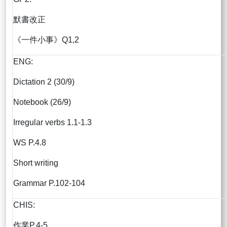
默書改正
《一件小事》Q1,2
ENG:
Dictation 2 (30/9)
Notebook (26/9)
Irregular verbs 1.1-1.3
WS P.4.8
Short writing
Grammar P.102-104
CHIS:
作業P.4-5