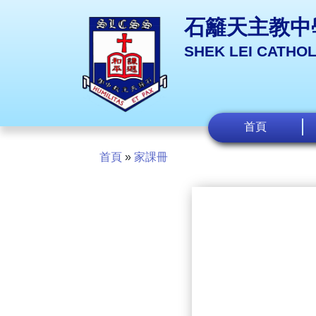
石籬天主教中
SHEK LEI CATHO
首頁
首頁
»
家課冊