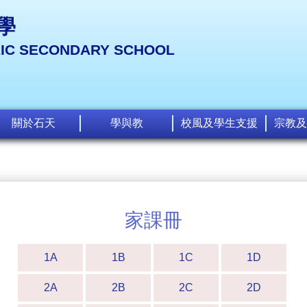
學
LIC SECONDARY SCHOOL
關於石天
學與教
校風及學生支援
宗教及
家課冊
1A
1B
1C
1D
2A
2B
2C
2D