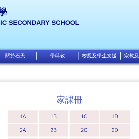
學
LIC SECONDARY SCHOOL
關於石天
學與教
校風及學生支援
宗教及
家課冊
1A
1B
1C
1D
2A
2B
2C
2D