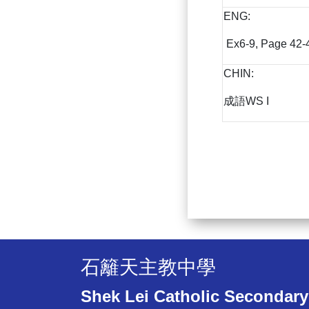
ENG:
Ex6-9, Page 42-
CHIN:
成語WS I
石籬天主教中學
Shek Lei Catholic Secondary