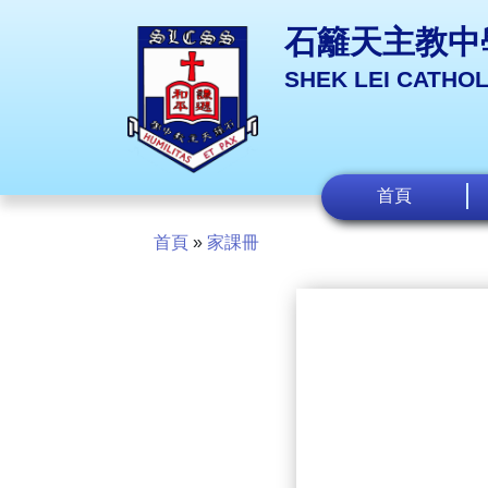
石籬天主教中
SHEK LEI CATHO
首頁
首頁
»
家課冊