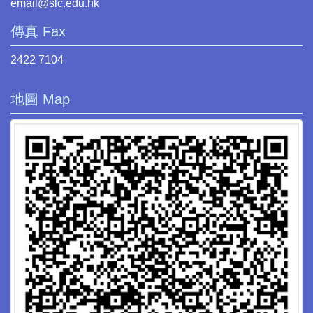
email@slc.edu.hk
傳真 Fax
2422 7104
地圖 Map