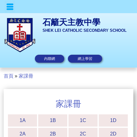
石籬天主教中學
SHEK LEI CATHOLIC SECONDARY SCHOOL
內聯網
網上學習
首頁
»
家課冊
家課冊
1A
1B
1C
1D
2A
2B
2C
2D