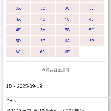
3A
3B
3C
3D
4A
4B
4C
4D
4E
5A
5B
5C
5D
5E
6A
6B
6C
6D
6E
查看昔日家課冊
1D - 2025-09-19
CHIN:
書P.1.13 頁Q3. 核對作業全頁，下星期四默書