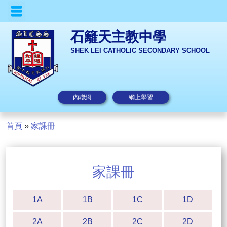
石籬天主教中學
SHEK LEI CATHOLIC SECONDARY SCHOOL
內聯網
網上學習
首頁
»
家課冊
家課冊
1A
1B
1C
1D
2A
2B
2C
2D