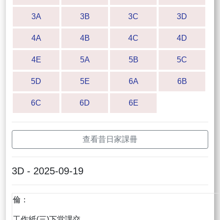
3A
3B
3C
3D
4A
4B
4C
4D
4E
5A
5B
5C
5D
5E
6A
6B
6C
6D
6E
查看昔日家課冊
3D - 2025-09-19
倫：
工作紙(三)下堂課交