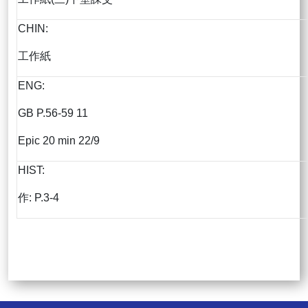
CHIN:
工作紙
ENG:
GB P.56-59 11
Epic 20 min 22/9
HIST:
作: P.3-4