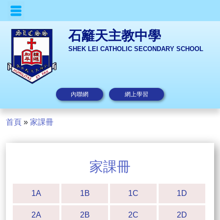
石籬天主教中學
SHEK LEI CATHOLIC SECONDARY SCHOOL
內聯網
網上學習
首頁
»
家課冊
家課冊
1A
1B
1C
1D
2A
2B
2C
2D