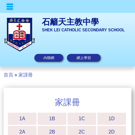
石籬天主教中學
SHEK LEI CATHOLIC SECONDARY SCHOOL
內聯網
網上學習
首頁
»
家課冊
家課冊
1A
1B
1C
1D
2A
2B
2C
2D