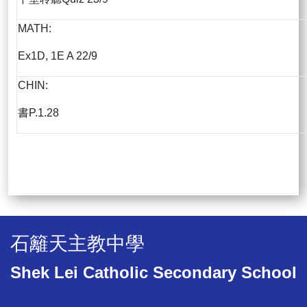
MATH:
Ex1D, 1E A 22/9
CHIN:
書P.1.28
石籬天主教中學
Shek Lei Catholic Secondary School