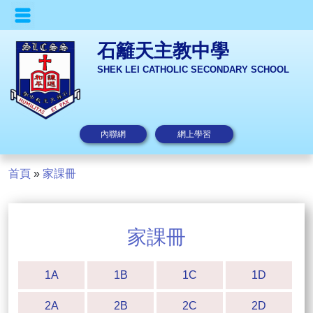
石籬天主教中學
SHEK LEI CATHOLIC SECONDARY SCHOOL
內聯網
網上學習
首頁
»
家課冊
家課冊
1A
1B
1C
1D
2A
2B
2C
2D