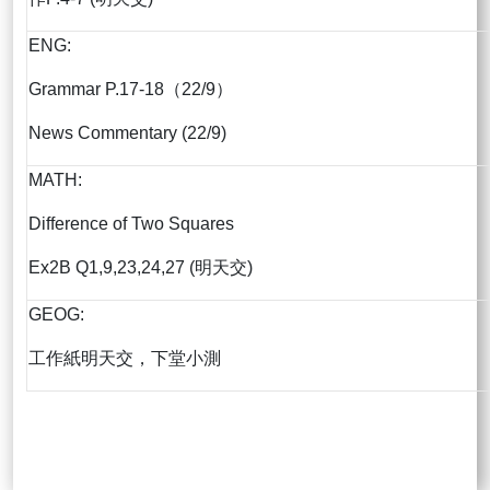
ENG:
Grammar P.17-18（22/9）
News Commentary (22/9)
MATH:
Difference of Two Squares
Ex2B Q1,9,23,24,27 (明天交)
GEOG:
工作紙明天交，下堂小測