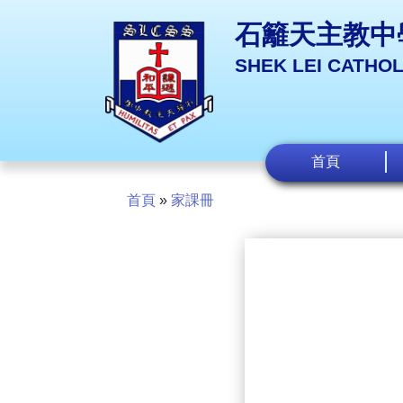
石籬天主教中
SHEK LEI CATHO
首頁
首頁
»
家課冊