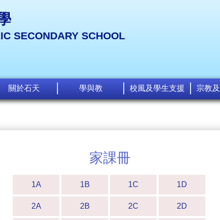
學
LIC SECONDARY SCHOOL
關於石天
學與教
校風及學生支援
宗教及
家課冊
1A
1B
1C
1D
2A
2B
2C
2D