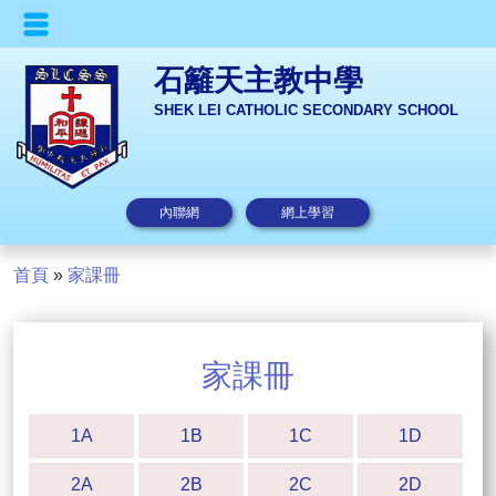
石籬天主教中學
SHEK LEI CATHOLIC SECONDARY SCHOOL
內聯網
網上學習
首頁
»
家課冊
家課冊
1A
1B
1C
1D
2A
2B
2C
2D