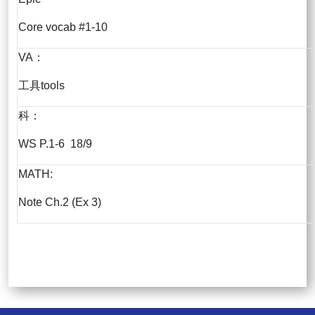
Core vocab #1-10
VA：
工具tools
科：
WS P.1-6 18/9
MATH:
Note Ch.2 (Ex 3)