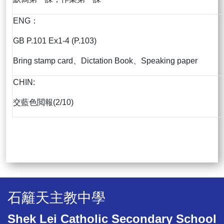
ENG：
GB P.101 Ex1-4 (P.103)
Bring stamp card、Dictation Book、Speaking paper
CHIN:
交藍色閲報(2/10)
石籬天主教中學
Shek Lei Catholic Secondary School