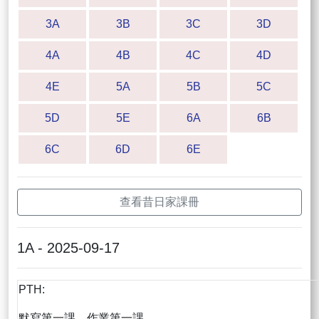
3A
3B
3C
3D
4A
4B
4C
4D
4E
5A
5B
5C
5D
5E
6A
6B
6C
6D
6E
查看昔日家課冊
1A - 2025-09-17
PTH:
默寫第一課，作業第一課