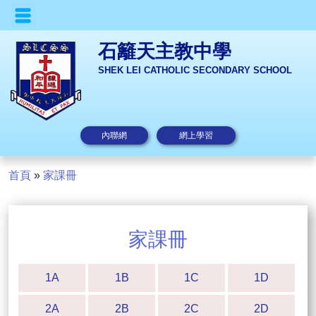
石籬天主教中學
SHEK LEI CATHOLIC SECONDARY SCHOOL
內聯網
網上學習
首頁
»
家課冊
家課冊
1A
1B
1C
1D
2A
2B
2C
2D