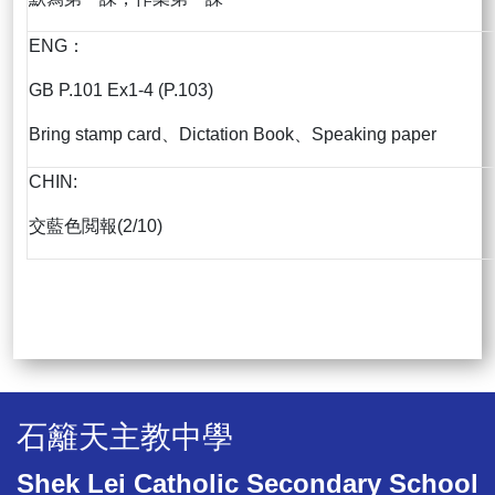
ENG：
GB P.101 Ex1-4 (P.103)
Bring stamp card、Dictation Book、Speaking paper
CHIN:
交藍色閲報(2/10)
石籬天主教中學
Shek Lei Catholic Secondary School