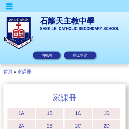
石籬天主教中學
SHEK LEI CATHOLIC SECONDARY SCHOOL
內聯網
網上學習
首頁
»
家課冊
家課冊
1A
1B
1C
1D
2A
2B
2C
2D