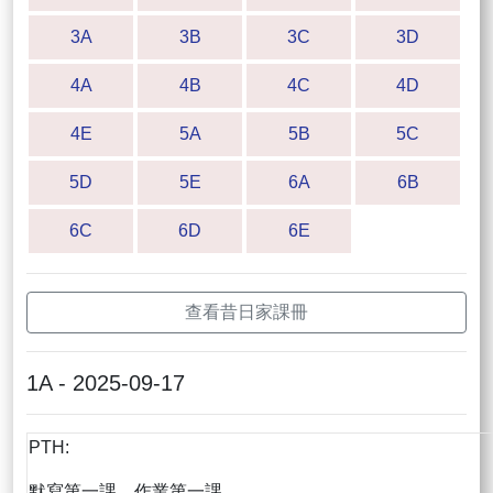
3A
3B
3C
3D
4A
4B
4C
4D
4E
5A
5B
5C
5D
5E
6A
6B
6C
6D
6E
查看昔日家課冊
1A - 2025-09-17
PTH:
默寫第一課，作業第一課