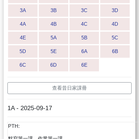
3A
3B
3C
3D
4A
4B
4C
4D
4E
5A
5B
5C
5D
5E
6A
6B
6C
6D
6E
查看昔日家課冊
1A - 2025-09-17
PTH:
默寫第一課，作業第一課