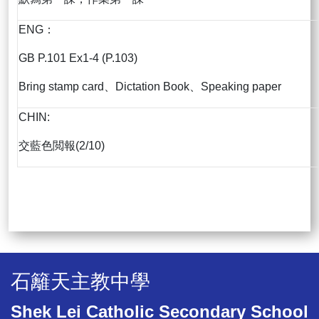
ENG：
GB P.101 Ex1-4 (P.103)
Bring stamp card、Dictation Book、Speaking paper
CHIN:
交藍色閲報(2/10)
石籬天主教中學
Shek Lei Catholic Secondary School