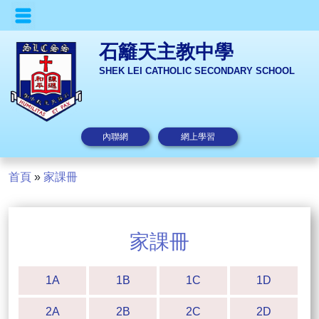
石籬天主教中學
SHEK LEI CATHOLIC SECONDARY SCHOOL
內聯網
網上學習
首頁
»
家課冊
家課冊
1A
1B
1C
1D
2A
2B
2C
2D