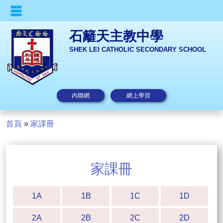
石籬天主教中學
SHEK LEI CATHOLIC SECONDARY SCHOOL
內聯網
網上學習
首頁
»
家課冊
家課冊
1A
1B
1C
1D
2A
2B
2C
2D