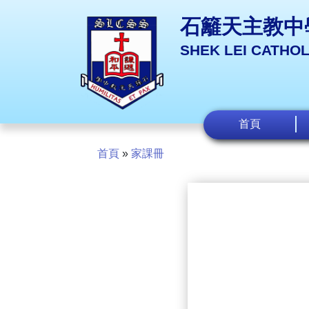
石籬天主教中
SHEK LEI CATHO
首頁
首頁
»
家課冊