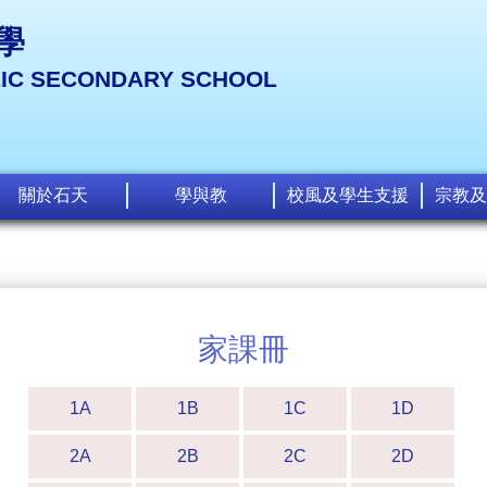
學
LIC SECONDARY SCHOOL
關於石天
學與教
校風及學生支援
宗教及
家課冊
1A
1B
1C
1D
2A
2B
2C
2D