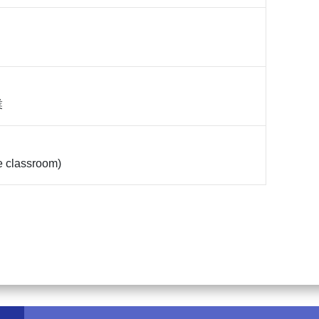
業
e classroom)