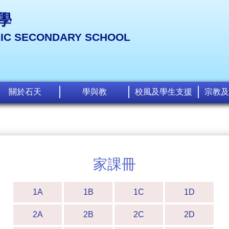
學
LIC SECONDARY SCHOOL
關於石天
學與教
校風及學生支援
宗教及
家課冊
1A
1B
1C
1D
2A
2B
2C
2D