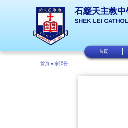
石籬天主教中
SHEK LEI CATHO
首頁
首頁
»
家課冊