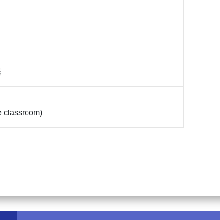
業
e classroom)