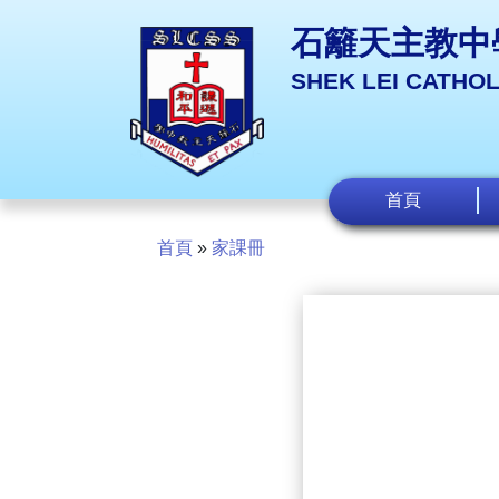
石籬天主教中
SHEK LEI CATHO
首頁
首頁
»
家課冊