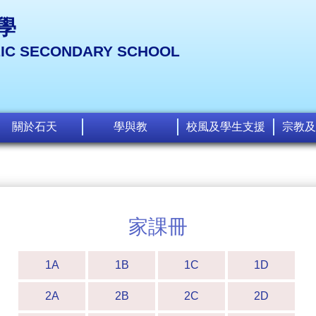
學
LIC SECONDARY SCHOOL
關於石天
學與教
校風及學生支援
宗教及
家課冊
1A
1B
1C
1D
2A
2B
2C
2D