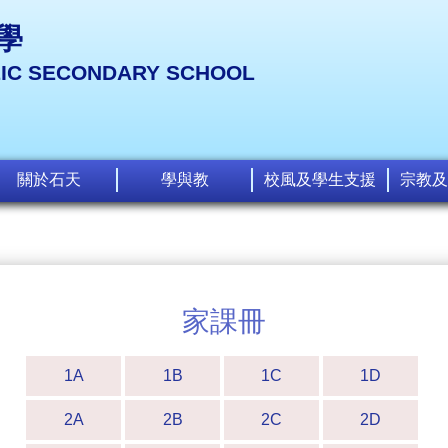
學
LIC SECONDARY SCHOOL
關於石天
學與教
校風及學生支援
宗教及
家課冊
1A
1B
1C
1D
2A
2B
2C
2D