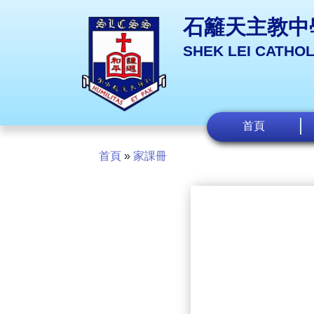
石籬天主教中
SHEK LEI CATHO
首頁
首頁
»
家課冊