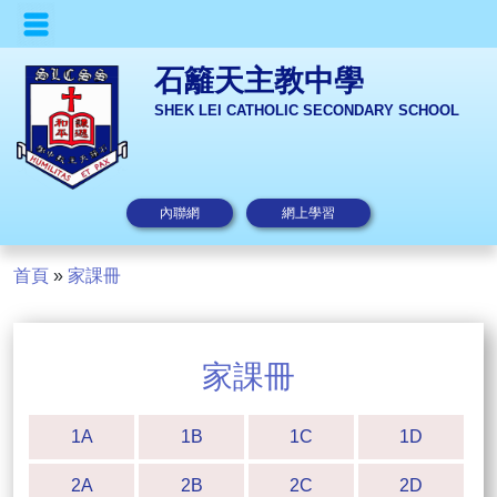
石籬天主教中學
SHEK LEI CATHOLIC SECONDARY SCHOOL
內聯網
網上學習
首頁
»
家課冊
家課冊
1A
1B
1C
1D
2A
2B
2C
2D