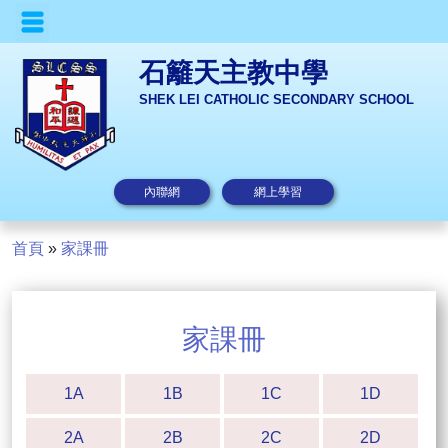
石籬天主教中學
SHEK LEI CATHOLIC SECONDARY SCHOOL
內聯網
網上學習
首頁
»
家課冊
家課冊
1A
1B
1C
1D
2A
2B
2C
2D