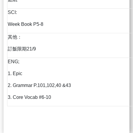
SCI:
Week Book P5-8
其他：
訂飯限期21/9
ENG;
1. Epic
2. Grammar P.101,102,40 &43
3. Core Vocab #6-10