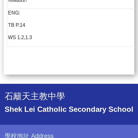
ENG:
TB P.14
WS 1.2,1.3
石籬天主教中學
Shek Lei Catholic Secondary School
學校地址 Address