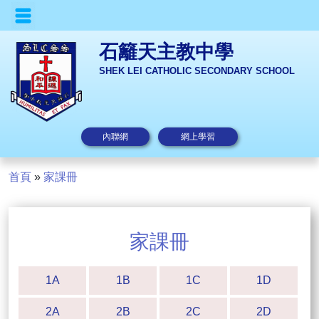
石籬天主教中學
SHEK LEI CATHOLIC SECONDARY SCHOOL
內聯網
網上學習
首頁
»
家課冊
家課冊
1A
1B
1C
1D
2A
2B
2C
2D