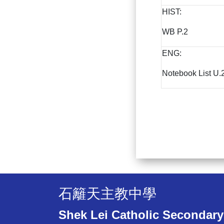
HIST:
WB P.2
ENG:
Notebook List U.
石籬天主教中學
Shek Lei Catholic Secondary