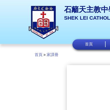
石籬天主教中
SHEK LEI CATHO
首頁
首頁
»
家課冊