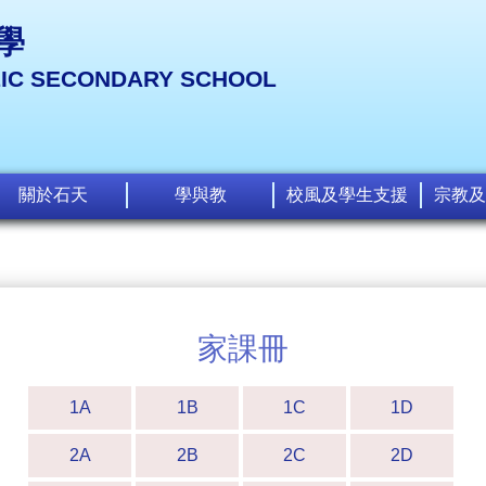
學
LIC SECONDARY SCHOOL
關於石天
學與教
校風及學生支援
宗教及
家課冊
1A
1B
1C
1D
2A
2B
2C
2D