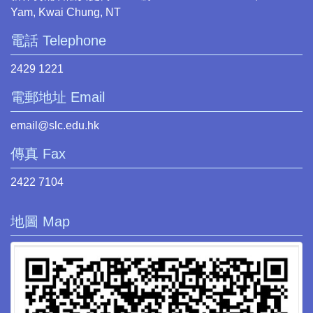
Yam, Kwai Chung, NT
電話 Telephone
2429 1221
電郵地址 Email
email@slc.edu.hk
傳真 Fax
2422 7104
地圖 Map