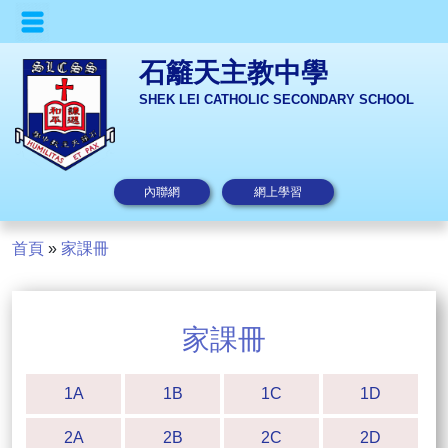
石籬天主教中學
SHEK LEI CATHOLIC SECONDARY SCHOOL
內聯網
網上學習
首頁
»
家課冊
家課冊
1A
1B
1C
1D
2A
2B
2C
2D