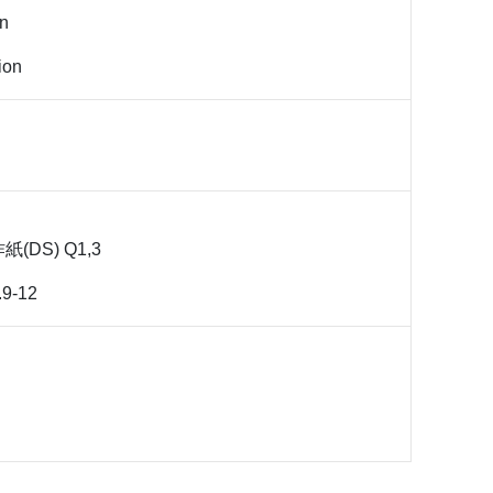
on
tion
(DS) Q1,3
9-12