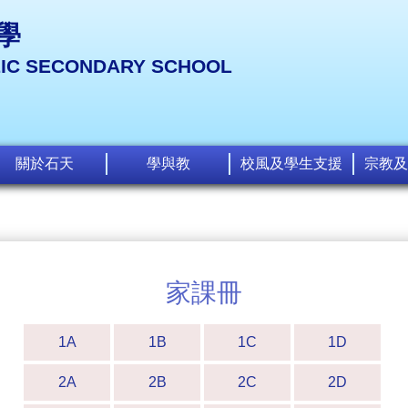
學
LIC SECONDARY SCHOOL
關於石天
學與教
校風及學生支援
宗教及
家課冊
1A
1B
1C
1D
2A
2B
2C
2D