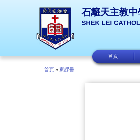
石籬天主教中
SHEK LEI CATHO
首頁
首頁
»
家課冊