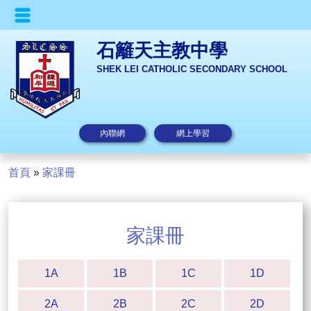
石籬天主教中學
SHEK LEI CATHOLIC SECONDARY SCHOOL
內聯網
網上學習
首頁
»
家課冊
家課冊
1A
1B
1C
1D
2A
2B
2C
2D