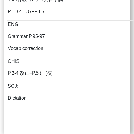
P.1.32-1.37+P.1.7
ENG:
Grammar P.95-97
Vocab correction
CHIS:
P.2-4 改正+P.5 (一)交
SCJ:
Dictation