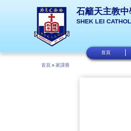
石籬天主教中
SHEK LEI CATHO
首頁
首頁
»
家課冊