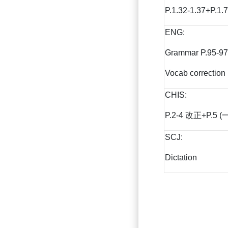
P.1.32-1.37+P.1.7
ENG:
Grammar P.95-97
Vocab correction
CHIS:
P.2-4 改正+P.5 (
SCJ:
Dictation