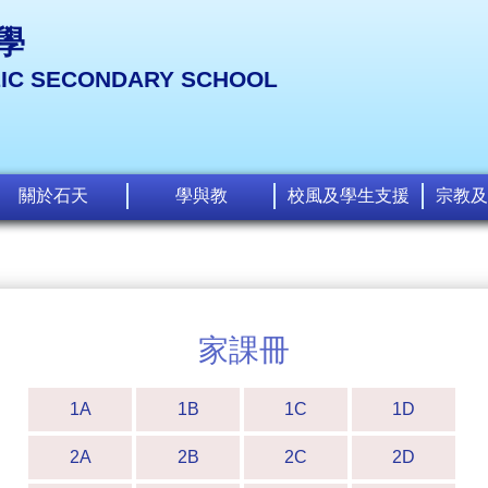
學
LIC SECONDARY SCHOOL
關於石天
學與教
校風及學生支援
宗教及
家課冊
1A
1B
1C
1D
2A
2B
2C
2D