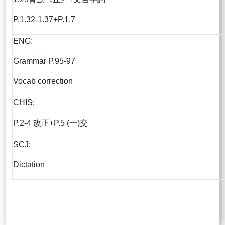
P.1.32-1.37+P.1.7
ENG:
Grammar P.95-97
Vocab correction
CHIS:
P.2-4 改正+P.5 (一)交
SCJ:
Dictation