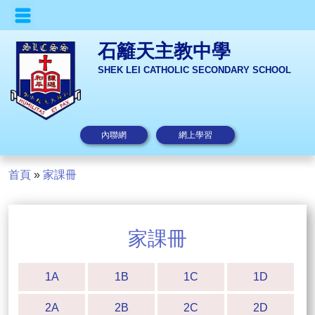
石籬天主教中學
SHEK LEI CATHOLIC SECONDARY SCHOOL
內聯網
網上學習
首頁
»
家課冊
家課冊
1A
1B
1C
1D
2A
2B
2C
2D