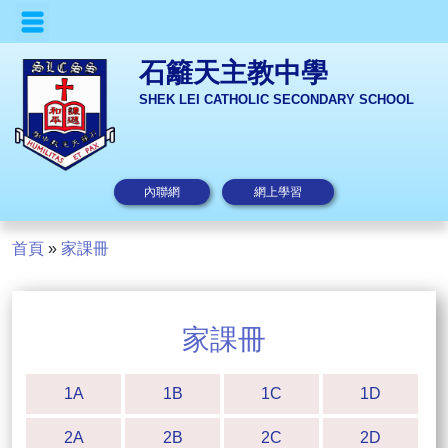
石籬天主教中學
SHEK LEI CATHOLIC SECONDARY SCHOOL
內聯網
網上學習
首頁
»
家課冊
家課冊
1A
1B
1C
1D
2A
2B
2C
2D