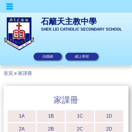
石籬天主教中學
SHEK LEI CATHOLIC SECONDARY SCHOOL
內聯網
網上學習
首頁
»
家課冊
家課冊
1A
1B
1C
1D
2A
2B
2C
2D