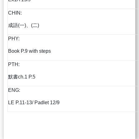
CHIN:
成語(一)、(二)
PHY:
Book P.9 with steps
PTH:
默書ch.1 P.5
ENG:
LE P.11-13/ Padlet 12/9