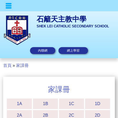
石籬天主教中學
SHEK LEI CATHOLIC SECONDARY SCHOOL
內聯網
網上學習
首頁
»
家課冊
家課冊
1A
1B
1C
1D
2A
2B
2C
2D