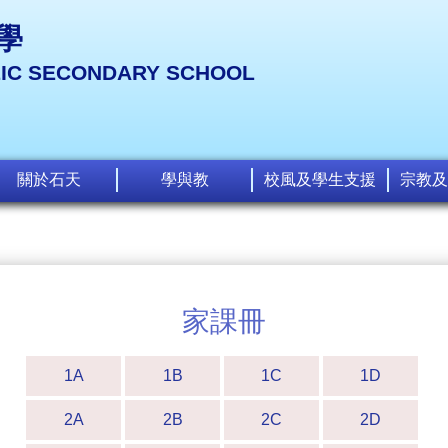
學
LIC SECONDARY SCHOOL
關於石天
學與教
校風及學生支援
宗教及
家課冊
1A
1B
1C
1D
2A
2B
2C
2D