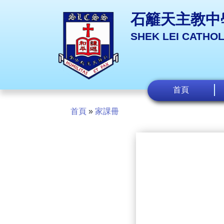
石籬天主教中
SHEK LEI CATHO
首頁
首頁
»
家課冊