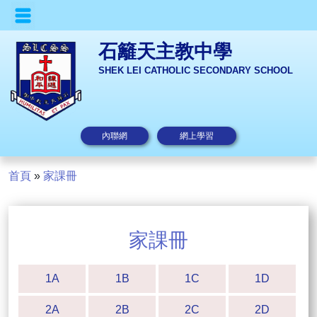
石籬天主教中學
SHEK LEI CATHOLIC SECONDARY SCHOOL
內聯網
網上學習
首頁
»
家課冊
家課冊
1A
1B
1C
1D
2A
2B
2C
2D